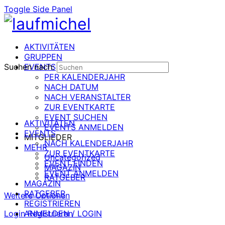
Toggle Side Panel
AKTIVITÄTEN
GRUPPEN
Suchen nach:
EVENTS
PER KALENDERJAHR
NACH DATUM
NACH VERANSTALTER
ZUR EVENTKARTE
EVENT SUCHEN
AKTIVITÄTEN
EVENTS ANMELDEN
EVENTS
MITGLIEDER
NACH KALENDERJAHR
MEHR
ZUR EVENTKARTE
Uncategorized
EVENT FINDEN
MAGAZIN
EVENT ANMELDEN
RATGEBER
MAGAZIN
RATGEBER
Weitere Optionen
REGISTRIEREN
Login
ANMELDEN / LOGIN
Registrieren