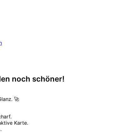
n
den noch schöner!
lanz. 🚀
harf.
ktive Karte.
.