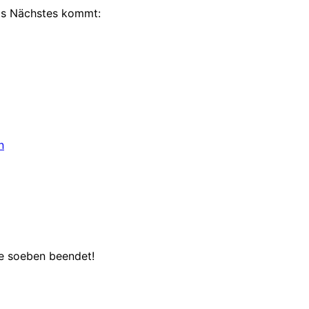
als Nächstes kommt:
n
e soeben beendet!