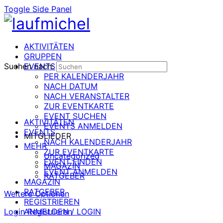
Toggle Side Panel
AKTIVITÄTEN
GRUPPEN
Suchen nach:
EVENTS
PER KALENDERJAHR
NACH DATUM
NACH VERANSTALTER
ZUR EVENTKARTE
EVENT SUCHEN
AKTIVITÄTEN
EVENTS ANMELDEN
EVENTS
MITGLIEDER
NACH KALENDERJAHR
MEHR
ZUR EVENTKARTE
Uncategorized
EVENT FINDEN
MAGAZIN
EVENT ANMELDEN
RATGEBER
MAGAZIN
RATGEBER
Weitere Optionen
REGISTRIEREN
Login
ANMELDEN / LOGIN
Registrieren