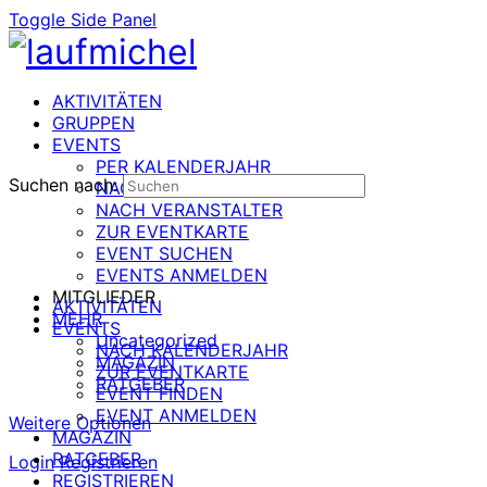
Toggle Side Panel
AKTIVITÄTEN
GRUPPEN
EVENTS
PER KALENDERJAHR
Suchen nach:
NACH DATUM
NACH VERANSTALTER
ZUR EVENTKARTE
EVENT SUCHEN
EVENTS ANMELDEN
MITGLIEDER
AKTIVITÄTEN
MEHR
EVENTS
Uncategorized
NACH KALENDERJAHR
MAGAZIN
ZUR EVENTKARTE
RATGEBER
EVENT FINDEN
EVENT ANMELDEN
Weitere Optionen
MAGAZIN
RATGEBER
Login
Registrieren
REGISTRIEREN