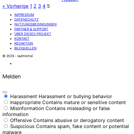
« Vorherige
1
2
3
4
5
IMPRESSUM
DATENSCHUTZ
NUTZUNGSBEDINGUNGEN
PARTNER & SUPPORT
ÜBER DIESES PROJEKT
KONTAKT
REDAKTION
BILDQUELLEN
© 2026 - laufmichel
Melden
Harassment
Harassment or bullying behavior
Inappropriate
Contains mature or sensitive content
Misinformation
Contains misleading or false
information
Offensive
Contains abusive or derogatory content
Suspicious
Contains spam, fake content or potential
malware