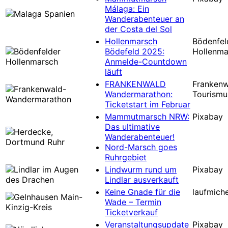
Málaga: Ein
Wanderabenteuer an
der Costa del Sol
Hollenmarsch
Bödenfel
Bödefeld 2025:
Hollenma
Anmelde-Countdown
läuft
FRANKENWALD
Frankenw
Wandermarathon:
Tourismu
Ticketstart im Februar
Mammutmarsch NRW:
Pixabay
Das ultimative
Wanderabenteuer!
Nord-Marsch goes
Ruhrgebiet
Lindwurm rund um
Pixabay
Lindlar ausverkauft
Keine Gnade für die
laufmiche
Wade – Termin
Ticketverkauf
Veranstaltungsupdate
Pixabay