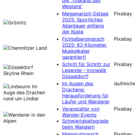
die „Toskana des
Westens“
Megamarsch Ostsee
Pixabay
2025: Sportliches
Abenteuer entlang
der Küste
Fichtelbergmarsch
Pixabay
2025: 63 Kilometer,
Muskelkater
garantiert!
Schritt für Schritt zur
Pixabay
Legende – Ironwalk
Düsseldorf!
Im Augen des
laufmiche
Drachens:
Herausforderung für
Läufer und Wanderer
Veranstalter von
Pixabay
Wander-Events
Schwierigkeitsgrade
beim Wandern
Mammutmarsch
Pixabay