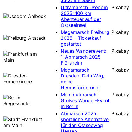
Jetzt mit 33km
Ultramarsch Usedom
Pixabay
2025: 100 km
Abenteuer auf der
Ostseeinsel
Megamarsch Freiburg
Pixabay
2025 – Ticketkauf
gestartet
Neues Wanderevent:
Pixabay
1. Abmarsch 2025
Flörsheim
Megamarsch
Pixabay
Dresden: Dein Weg,
deine
Herausforderung!
Mammutmarsch:
Pixabay
Großes Wander-Event
in Berlin
Abmarsch 2025,
Pixabay
sportliche Alternative
für den Ostseeweg
Hessen