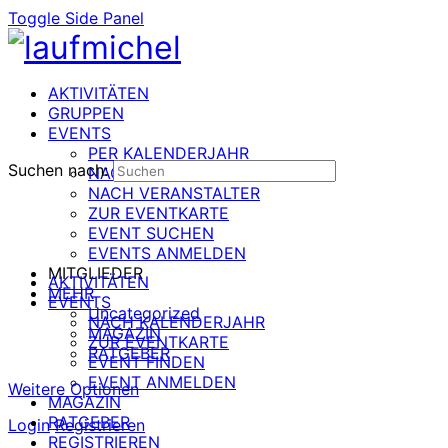
Toggle Side Panel
AKTIVITÄTEN
GRUPPEN
EVENTS
PER KALENDERJAHR
Suchen nach:
NACH DATUM
NACH VERANSTALTER
ZUR EVENTKARTE
EVENT SUCHEN
EVENTS ANMELDEN
MITGLIEDER
AKTIVITÄTEN
MEHR
EVENTS
Uncategorized
NACH KALENDERJAHR
MAGAZIN
ZUR EVENTKARTE
RATGEBER
EVENT FINDEN
EVENT ANMELDEN
Weitere Optionen
MAGAZIN
RATGEBER
Login
Registrieren
REGISTRIEREN