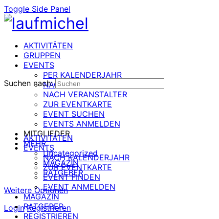
Toggle Side Panel
AKTIVITÄTEN
GRUPPEN
EVENTS
PER KALENDERJAHR
Suchen nach:
NACH DATUM
NACH VERANSTALTER
ZUR EVENTKARTE
EVENT SUCHEN
EVENTS ANMELDEN
MITGLIEDER
AKTIVITÄTEN
MEHR
EVENTS
Uncategorized
NACH KALENDERJAHR
MAGAZIN
ZUR EVENTKARTE
RATGEBER
EVENT FINDEN
EVENT ANMELDEN
Weitere Optionen
MAGAZIN
RATGEBER
Login
Registrieren
REGISTRIEREN