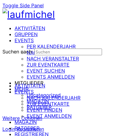
Toggle Side Panel
AKTIVITÄTEN
GRUPPEN
EVENTS
PER KALENDERJAHR
Suchen nach:
NACH DATUM
NACH VERANSTALTER
ZUR EVENTKARTE
EVENT SUCHEN
EVENTS ANMELDEN
MITGLIEDER
AKTIVITÄTEN
MEHR
EVENTS
Uncategorized
NACH KALENDERJAHR
MAGAZIN
ZUR EVENTKARTE
RATGEBER
EVENT FINDEN
EVENT ANMELDEN
Weitere Optionen
MAGAZIN
RATGEBER
Login
Registrieren
REGISTRIEREN