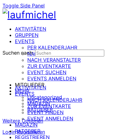
Toggle Side Panel
AKTIVITÄTEN
GRUPPEN
EVENTS
PER KALENDERJAHR
Suchen nach:
NACH DATUM
NACH VERANSTALTER
ZUR EVENTKARTE
EVENT SUCHEN
EVENTS ANMELDEN
MITGLIEDER
AKTIVITÄTEN
MEHR
EVENTS
Uncategorized
NACH KALENDERJAHR
MAGAZIN
ZUR EVENTKARTE
RATGEBER
EVENT FINDEN
EVENT ANMELDEN
Weitere Optionen
MAGAZIN
RATGEBER
Login
Registrieren
REGISTRIEREN