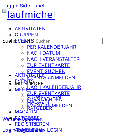
Toggle Side Panel
AKTIVITÄTEN
GRUPPEN
Suchen nach:
EVENTS
PER KALENDERJAHR
NACH DATUM
NACH VERANSTALTER
ZUR EVENTKARTE
EVENT SUCHEN
AKTIVITÄTEN
EVENTS ANMELDEN
EVENTS
MITGLIEDER
NACH KALENDERJAHR
MEHR
ZUR EVENTKARTE
Uncategorized
EVENT FINDEN
MAGAZIN
EVENT ANMELDEN
RATGEBER
MAGAZIN
RATGEBER
Weitere Optionen
REGISTRIEREN
Login
ANMELDEN / LOGIN
Registrieren