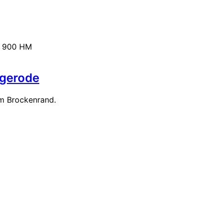
t 900 HM
gerode
m Brockenrand.