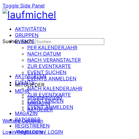
Toggle Side Panel
AKTIVITÄTEN
GRUPPEN
Suchen nach:
EVENTS
PER KALENDERJAHR
NACH DATUM
NACH VERANSTALTER
ZUR EVENTKARTE
EVENT SUCHEN
AKTIVITÄTEN
EVENTS ANMELDEN
EVENTS
MITGLIEDER
NACH KALENDERJAHR
MEHR
ZUR EVENTKARTE
Uncategorized
EVENT FINDEN
MAGAZIN
EVENT ANMELDEN
RATGEBER
MAGAZIN
RATGEBER
Weitere Optionen
REGISTRIEREN
Login
ANMELDEN / LOGIN
Registrieren