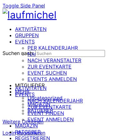
Toggle Side Panel
AKTIVITÄTEN
GRUPPEN
EVENTS
PER KALENDERJAHR
Suchen nach:
NACH DATUM
NACH VERANSTALTER
ZUR EVENTKARTE
EVENT SUCHEN
EVENTS ANMELDEN
MITGLIEDER
AKTIVITÄTEN
MEHR
EVENTS
Uncategorized
NACH KALENDERJAHR
MAGAZIN
ZUR EVENTKARTE
RATGEBER
EVENT FINDEN
EVENT ANMELDEN
Weitere Optionen
MAGAZIN
RATGEBER
Login
Registrieren
REGISTRIEREN