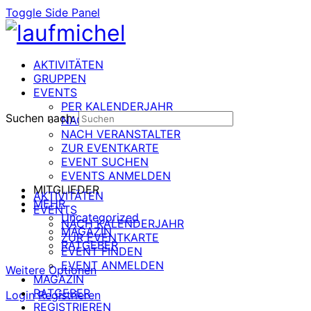
Toggle Side Panel
AKTIVITÄTEN
GRUPPEN
EVENTS
PER KALENDERJAHR
Suchen nach:
NACH DATUM
NACH VERANSTALTER
ZUR EVENTKARTE
EVENT SUCHEN
EVENTS ANMELDEN
MITGLIEDER
AKTIVITÄTEN
MEHR
EVENTS
Uncategorized
NACH KALENDERJAHR
MAGAZIN
ZUR EVENTKARTE
RATGEBER
EVENT FINDEN
EVENT ANMELDEN
Weitere Optionen
MAGAZIN
RATGEBER
Login
Registrieren
REGISTRIEREN