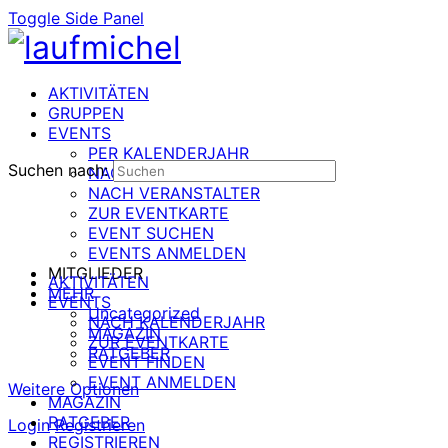
Toggle Side Panel
AKTIVITÄTEN
GRUPPEN
EVENTS
PER KALENDERJAHR
Suchen nach:
NACH DATUM
NACH VERANSTALTER
ZUR EVENTKARTE
EVENT SUCHEN
EVENTS ANMELDEN
MITGLIEDER
AKTIVITÄTEN
MEHR
EVENTS
Uncategorized
NACH KALENDERJAHR
MAGAZIN
ZUR EVENTKARTE
RATGEBER
EVENT FINDEN
EVENT ANMELDEN
Weitere Optionen
MAGAZIN
RATGEBER
Login
Registrieren
REGISTRIEREN