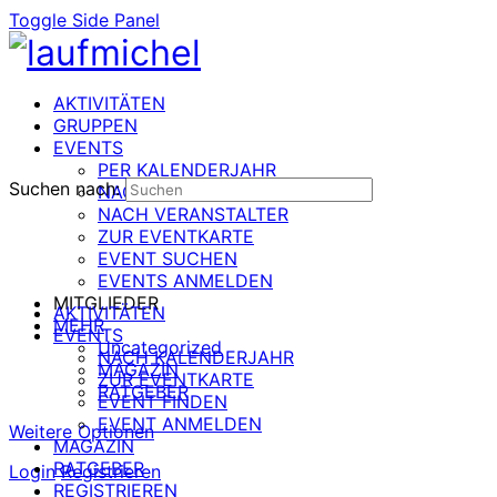
Toggle Side Panel
AKTIVITÄTEN
GRUPPEN
EVENTS
PER KALENDERJAHR
Suchen nach:
NACH DATUM
NACH VERANSTALTER
ZUR EVENTKARTE
EVENT SUCHEN
EVENTS ANMELDEN
MITGLIEDER
AKTIVITÄTEN
MEHR
EVENTS
Uncategorized
NACH KALENDERJAHR
MAGAZIN
ZUR EVENTKARTE
RATGEBER
EVENT FINDEN
EVENT ANMELDEN
Weitere Optionen
MAGAZIN
RATGEBER
Login
Registrieren
REGISTRIEREN