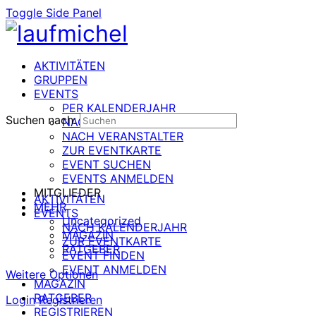
Toggle Side Panel
AKTIVITÄTEN
GRUPPEN
EVENTS
PER KALENDERJAHR
Suchen nach:
NACH DATUM
NACH VERANSTALTER
ZUR EVENTKARTE
EVENT SUCHEN
EVENTS ANMELDEN
MITGLIEDER
AKTIVITÄTEN
MEHR
EVENTS
Uncategorized
NACH KALENDERJAHR
MAGAZIN
ZUR EVENTKARTE
RATGEBER
EVENT FINDEN
EVENT ANMELDEN
Weitere Optionen
MAGAZIN
RATGEBER
Login
Registrieren
REGISTRIEREN