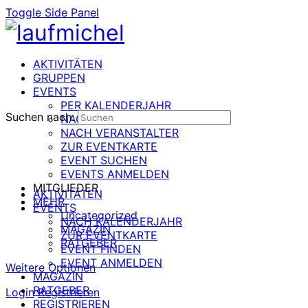
Toggle Side Panel
AKTIVITÄTEN
GRUPPEN
EVENTS
PER KALENDERJAHR
Suchen nach:
NACH DATUM
NACH VERANSTALTER
ZUR EVENTKARTE
EVENT SUCHEN
EVENTS ANMELDEN
MITGLIEDER
AKTIVITÄTEN
MEHR
EVENTS
Uncategorized
NACH KALENDERJAHR
MAGAZIN
ZUR EVENTKARTE
RATGEBER
EVENT FINDEN
EVENT ANMELDEN
Weitere Optionen
MAGAZIN
RATGEBER
Login
Registrieren
REGISTRIEREN