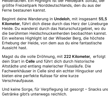
Heideflächen. Ein Highlight ist der Heidepark Soltau, der
größte Freizeitpark Norddeutschlands, den du aus der
Ferne bestaunen kannst.
Beginnt deine Wanderung in
Undeloh
, mit insgesamt
55,5
Kilometer
, führt dich diese durch das Herz der Lüneburge
Heide. Du wanderst durch das Naturschutzgebiet, wo du
die berühmten Heidschnuckenherden beobachten kannst.
Ein weiteres Highlight ist der Wilseder Berg, die höchste
Erhebung der Heide, von dem aus du eine fantastische
Aussicht hast.
Magst du die volle Dröhnung, mit
222 Kilometer,
erfolgt
dein Start in
Celle
und führt dich durch historische
Altstädte und entlang malerischer Flussläufe. Die
Fachwerkhäuser in Celle sind ein echter Hingucker und
bieten eine perfekte Kulisse für eine kurze
Verschnaufpause.
Und keine Sorge, für Verpflegung ist gesorgt – Snacks un
Getränke gibt’s unterwegs reichlich.