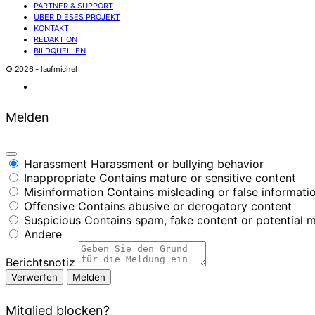
PARTNER & SUPPORT
ÜBER DIESES PROJEKT
KONTAKT
REDAKTION
BILDQUELLEN
© 2026 - laufmichel
Melden
Harassment
Harassment or bullying behavior
Inappropriate
Contains mature or sensitive content
Misinformation
Contains misleading or false informati
Offensive
Contains abusive or derogatory content
Suspicious
Contains spam, fake content or potential 
Andere
Berichtsnotiz
Melden
Mitglied blocken?