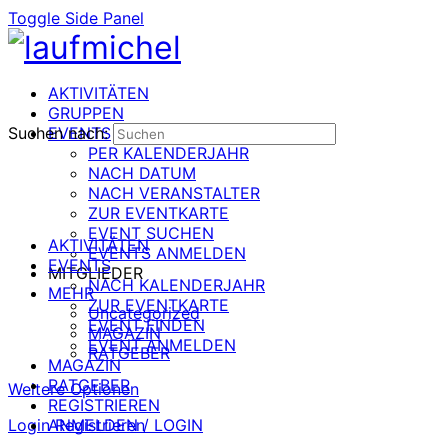
Toggle Side Panel
AKTIVITÄTEN
GRUPPEN
Suchen nach:
EVENTS
PER KALENDERJAHR
NACH DATUM
NACH VERANSTALTER
ZUR EVENTKARTE
EVENT SUCHEN
AKTIVITÄTEN
EVENTS ANMELDEN
EVENTS
MITGLIEDER
NACH KALENDERJAHR
MEHR
ZUR EVENTKARTE
Uncategorized
EVENT FINDEN
MAGAZIN
EVENT ANMELDEN
RATGEBER
MAGAZIN
RATGEBER
Weitere Optionen
REGISTRIEREN
Login
ANMELDEN / LOGIN
Registrieren