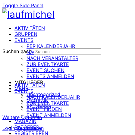
Toggle Side Panel
AKTIVITÄTEN
GRUPPEN
EVENTS
PER KALENDERJAHR
Suchen nach:
NACH DATUM
NACH VERANSTALTER
ZUR EVENTKARTE
EVENT SUCHEN
EVENTS ANMELDEN
MITGLIEDER
AKTIVITÄTEN
MEHR
EVENTS
Uncategorized
NACH KALENDERJAHR
MAGAZIN
ZUR EVENTKARTE
RATGEBER
EVENT FINDEN
EVENT ANMELDEN
Weitere Optionen
MAGAZIN
RATGEBER
Login
Registrieren
REGISTRIEREN