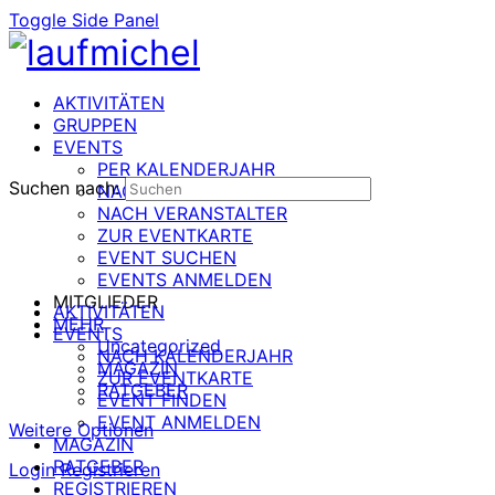
Toggle Side Panel
AKTIVITÄTEN
GRUPPEN
EVENTS
PER KALENDERJAHR
Suchen nach:
NACH DATUM
NACH VERANSTALTER
ZUR EVENTKARTE
EVENT SUCHEN
EVENTS ANMELDEN
MITGLIEDER
AKTIVITÄTEN
MEHR
EVENTS
Uncategorized
NACH KALENDERJAHR
MAGAZIN
ZUR EVENTKARTE
RATGEBER
EVENT FINDEN
EVENT ANMELDEN
Weitere Optionen
MAGAZIN
RATGEBER
Login
Registrieren
REGISTRIEREN