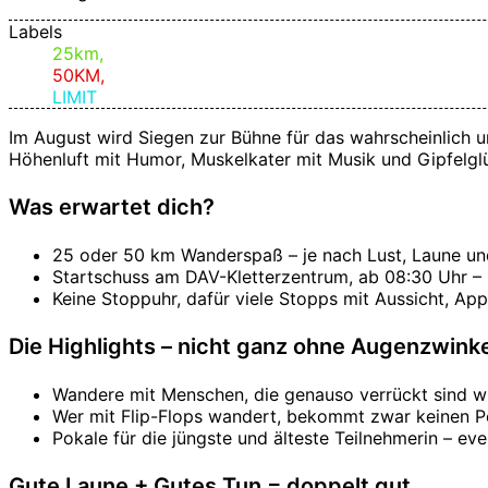
Labels
25km,
50KM,
LIMIT
Im August wird Siegen zur Bühne für das wahrscheinlich 
Höhenluft mit Humor, Muskelkater mit Musik und Gipfelg
Was erwartet dich?
25 oder 50 km Wanderspaß – je nach Lust, Laune un
Startschuss am DAV-Kletterzentrum, ab 08:30 Uhr – K
Keine Stoppuhr, dafür viele Stopps mit Aussicht, App
Die Highlights – nicht ganz ohne Augenzwink
Wandere mit Menschen, die genauso verrückt sind wie
Wer mit Flip-Flops wandert, bekommt zwar keinen Po
Pokale für die jüngste und älteste Teilnehmerin – e
Gute Laune + Gutes Tun = doppelt gut