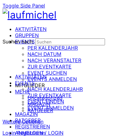
Toggle Side Panel
AKTIVITÄTEN
GRUPPEN
Suchen nach:
EVENTS
PER KALENDERJAHR
NACH DATUM
NACH VERANSTALTER
ZUR EVENTKARTE
EVENT SUCHEN
AKTIVITÄTEN
EVENTS ANMELDEN
EVENTS
MITGLIEDER
NACH KALENDERJAHR
MEHR
ZUR EVENTKARTE
Uncategorized
EVENT FINDEN
MAGAZIN
EVENT ANMELDEN
RATGEBER
MAGAZIN
RATGEBER
Weitere Optionen
REGISTRIEREN
Login
ANMELDEN / LOGIN
Registrieren