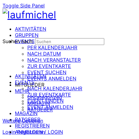
Toggle Side Panel
AKTIVITÄTEN
GRUPPEN
Suchen nach:
EVENTS
PER KALENDERJAHR
NACH DATUM
NACH VERANSTALTER
ZUR EVENTKARTE
EVENT SUCHEN
AKTIVITÄTEN
EVENTS ANMELDEN
EVENTS
MITGLIEDER
NACH KALENDERJAHR
MEHR
ZUR EVENTKARTE
Uncategorized
EVENT FINDEN
MAGAZIN
EVENT ANMELDEN
RATGEBER
MAGAZIN
RATGEBER
Weitere Optionen
REGISTRIEREN
Login
ANMELDEN / LOGIN
Registrieren