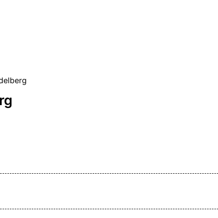
delberg
rg