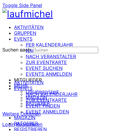
Toggle Side Panel
AKTIVITÄTEN
GRUPPEN
EVENTS
PER KALENDERJAHR
Suchen nach:
NACH DATUM
NACH VERANSTALTER
ZUR EVENTKARTE
EVENT SUCHEN
EVENTS ANMELDEN
MITGLIEDER
AKTIVITÄTEN
MEHR
EVENTS
Uncategorized
NACH KALENDERJAHR
MAGAZIN
ZUR EVENTKARTE
RATGEBER
EVENT FINDEN
EVENT ANMELDEN
Weitere Optionen
MAGAZIN
RATGEBER
Login
Registrieren
REGISTRIEREN