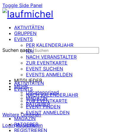
Toggle Side Panel
AKTIVITÄTEN
GRUPPEN
EVENTS
PER KALENDERJAHR
Suchen nach:
NACH DATUM
NACH VERANSTALTER
ZUR EVENTKARTE
EVENT SUCHEN
EVENTS ANMELDEN
MITGLIEDER
AKTIVITÄTEN
MEHR
EVENTS
Uncategorized
NACH KALENDERJAHR
MAGAZIN
ZUR EVENTKARTE
RATGEBER
EVENT FINDEN
EVENT ANMELDEN
Weitere Optionen
MAGAZIN
RATGEBER
Login
Registrieren
REGISTRIEREN