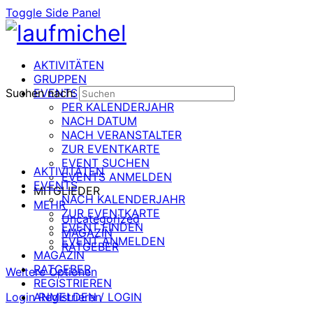
Toggle Side Panel
AKTIVITÄTEN
GRUPPEN
Suchen nach:
EVENTS
PER KALENDERJAHR
NACH DATUM
NACH VERANSTALTER
ZUR EVENTKARTE
EVENT SUCHEN
AKTIVITÄTEN
EVENTS ANMELDEN
EVENTS
MITGLIEDER
NACH KALENDERJAHR
MEHR
ZUR EVENTKARTE
Uncategorized
EVENT FINDEN
MAGAZIN
EVENT ANMELDEN
RATGEBER
MAGAZIN
RATGEBER
Weitere Optionen
REGISTRIEREN
Login
ANMELDEN / LOGIN
Registrieren