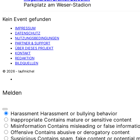
Parkplatz am Weser-Stadion
Kein Event gefunden
IMPRESSUM
DATENSCHUTZ
NUTZUNGSBEDINGUNGEN
PARTNER & SUPPORT
ÜBER DIESES PROJEKT
KONTAKT
REDAKTION
BILDQUELLEN
© 2026 - laufmichel
Melden
Harassment
Harassment or bullying behavior
Inappropriate
Contains mature or sensitive content
Misinformation
Contains misleading or false informati
Offensive
Contains abusive or derogatory content
Suspicious
Contains spam, fake content or potential 