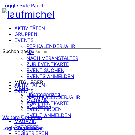
Toggle Side Panel
AKTIVITÄTEN
GRUPPEN
EVENTS
PER KALENDERJAHR
Suchen nach:
NACH DATUM
NACH VERANSTALTER
ZUR EVENTKARTE
EVENT SUCHEN
EVENTS ANMELDEN
MITGLIEDER
AKTIVITÄTEN
MEHR
EVENTS
Uncategorized
NACH KALENDERJAHR
MAGAZIN
ZUR EVENTKARTE
RATGEBER
EVENT FINDEN
EVENT ANMELDEN
Weitere Optionen
MAGAZIN
RATGEBER
Login
Registrieren
REGISTRIEREN