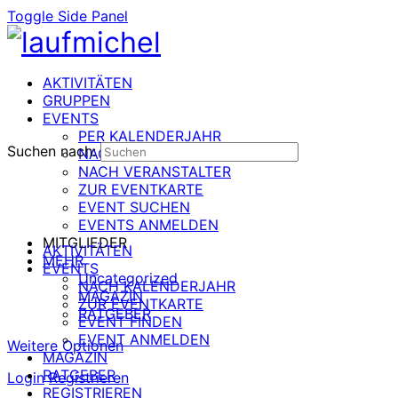
Toggle Side Panel
AKTIVITÄTEN
GRUPPEN
EVENTS
PER KALENDERJAHR
Suchen nach:
NACH DATUM
NACH VERANSTALTER
ZUR EVENTKARTE
EVENT SUCHEN
EVENTS ANMELDEN
MITGLIEDER
AKTIVITÄTEN
MEHR
EVENTS
Uncategorized
NACH KALENDERJAHR
MAGAZIN
ZUR EVENTKARTE
RATGEBER
EVENT FINDEN
EVENT ANMELDEN
Weitere Optionen
MAGAZIN
RATGEBER
Login
Registrieren
REGISTRIEREN