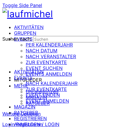
Toggle Side Panel
AKTIVITÄTEN
GRUPPEN
Suchen nach:
EVENTS
PER KALENDERJAHR
NACH DATUM
NACH VERANSTALTER
ZUR EVENTKARTE
EVENT SUCHEN
AKTIVITÄTEN
EVENTS ANMELDEN
EVENTS
MITGLIEDER
NACH KALENDERJAHR
MEHR
ZUR EVENTKARTE
Uncategorized
EVENT FINDEN
MAGAZIN
EVENT ANMELDEN
RATGEBER
MAGAZIN
RATGEBER
Weitere Optionen
REGISTRIEREN
Login
ANMELDEN / LOGIN
Registrieren