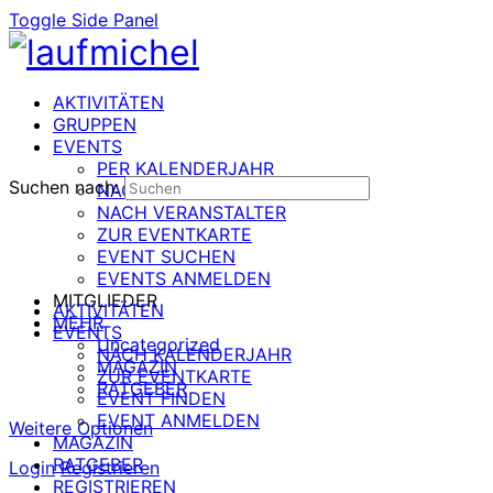
Toggle Side Panel
AKTIVITÄTEN
GRUPPEN
EVENTS
PER KALENDERJAHR
Suchen nach:
NACH DATUM
NACH VERANSTALTER
ZUR EVENTKARTE
EVENT SUCHEN
EVENTS ANMELDEN
MITGLIEDER
AKTIVITÄTEN
MEHR
EVENTS
Uncategorized
NACH KALENDERJAHR
MAGAZIN
ZUR EVENTKARTE
RATGEBER
EVENT FINDEN
EVENT ANMELDEN
Weitere Optionen
MAGAZIN
RATGEBER
Login
Registrieren
REGISTRIEREN