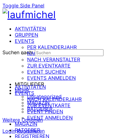
Toggle Side Panel
AKTIVITÄTEN
GRUPPEN
EVENTS
PER KALENDERJAHR
Suchen nach:
NACH DATUM
NACH VERANSTALTER
ZUR EVENTKARTE
EVENT SUCHEN
EVENTS ANMELDEN
MITGLIEDER
AKTIVITÄTEN
MEHR
EVENTS
Uncategorized
NACH KALENDERJAHR
MAGAZIN
ZUR EVENTKARTE
RATGEBER
EVENT FINDEN
EVENT ANMELDEN
Weitere Optionen
MAGAZIN
RATGEBER
Login
Registrieren
REGISTRIEREN