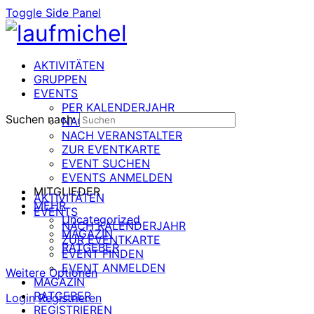
Toggle Side Panel
AKTIVITÄTEN
GRUPPEN
EVENTS
PER KALENDERJAHR
Suchen nach:
NACH DATUM
NACH VERANSTALTER
ZUR EVENTKARTE
EVENT SUCHEN
EVENTS ANMELDEN
MITGLIEDER
AKTIVITÄTEN
MEHR
EVENTS
Uncategorized
NACH KALENDERJAHR
MAGAZIN
ZUR EVENTKARTE
RATGEBER
EVENT FINDEN
EVENT ANMELDEN
Weitere Optionen
MAGAZIN
RATGEBER
Login
Registrieren
REGISTRIEREN