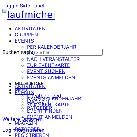
Toggle Side Panel
AKTIVITÄTEN
GRUPPEN
EVENTS
PER KALENDERJAHR
Suchen nach:
NACH DATUM
NACH VERANSTALTER
ZUR EVENTKARTE
EVENT SUCHEN
EVENTS ANMELDEN
MITGLIEDER
AKTIVITÄTEN
MEHR
EVENTS
Uncategorized
NACH KALENDERJAHR
MAGAZIN
ZUR EVENTKARTE
RATGEBER
EVENT FINDEN
EVENT ANMELDEN
Weitere Optionen
MAGAZIN
RATGEBER
Login
Registrieren
REGISTRIEREN